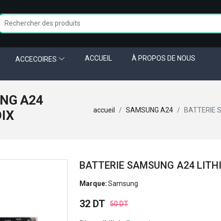
ACCUEIL
À PROPOS DE NOUS
ACCECOIRES
NG A24
accueil
SAMSUNG A24
BATTERIE 
OIX
BATTERIE SAMSUNG A24 LITH
Marque:
Samsung
32 DT
50 DT