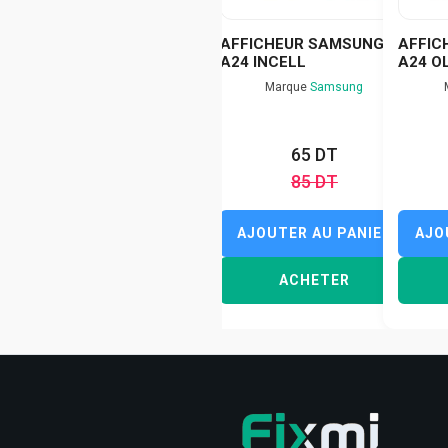
AFFICHEUR SAMSUNG
AFFIC
A24 INCELL
A24 O
Marque
Samsung
65 DT
85 DT
AJOUTER AU PANIER
AJO
ACHETER