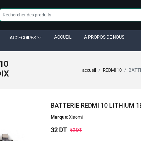
ACCUEIL
À PROPOS DE NOUS
ACCECOIRES
10
accueil
REDMI 10
BATTE
OIX
BATTERIE REDMI 10 LITHIUM 1
Marque:
Xiaomi
32 DT
50 DT