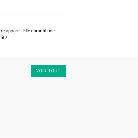
 appareil. Elle garantit une
🔋⚡️
VOIR TOUT