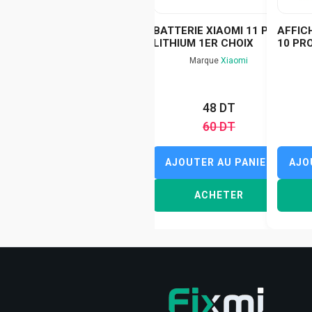
BATTERIE XIAOMI 11 PRO
AFFIC
LITHIUM 1ER CHOIX
10 PR
Marque
Xiaomi
48 DT
60 DT
AJOUTER AU PANIER
AJO
ACHETER