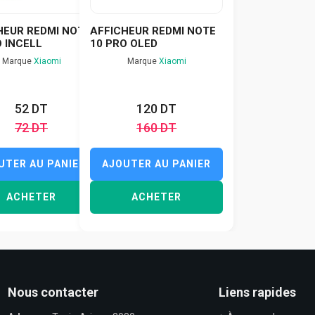
HEUR REDMI NOTE
AFFICHEUR REDMI NOTE
O INCELL
10 PRO OLED
Marque
Xiaomi
Marque
Xiaomi
52 DT
120 DT
72 DT
160 DT
UTER AU PANIER
AJOUTER AU PANIER
ACHETER
ACHETER
Nous contacter
Liens rapides