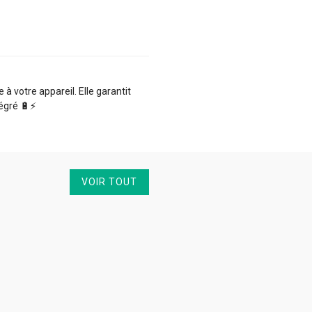
 votre appareil. Elle garantit
égré 🔋⚡️
VOIR TOUT