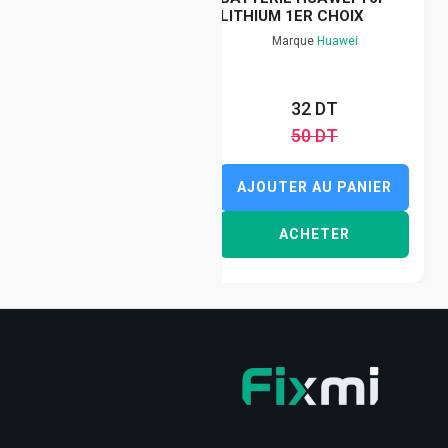
LITHIUM 1ER CHOIX
Marque
Huawei
32 DT
50 DT
AJOUTER AU PANIER
ACHETER