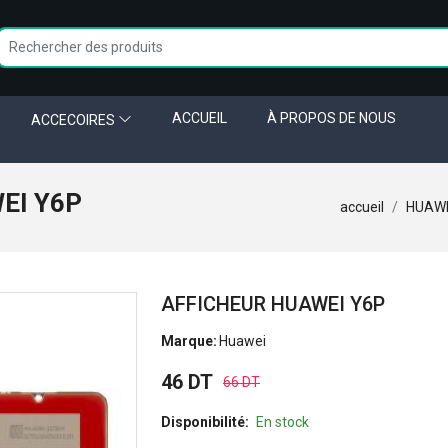
ACCUEIL
À PROPOS DE NOUS
ACCECOIRES
EI Y6P
accueil
HUAWE
AFFICHEUR HUAWEI Y6P
Marque:
Huawei
46 DT
66 DT
Disponibilité:
En stock