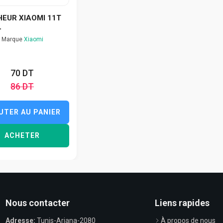
HEUR XIAOMI 11T
L
Marque
Xiaomi
70 DT
86 DT
UTER AU PANIER
ACHETER
Nous contacter
Liens rapides
Adresse:
Tunis-Ariana-2080
À propos de nous