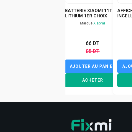
BATTERIE XIAOMI 11T
AFFIC
LITHIUM 1ER CHOIX
INCEL
Marque
Xiaomi
66 DT
85 DT
AJOUTER AU PANIER
AJO
ACHETER