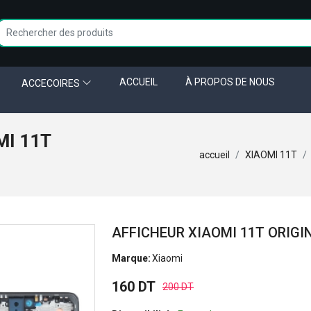
ACCUEIL
À PROPOS DE NOUS
ACCECOIRES
MI 11T
accueil
XIAOMI 11T
AFFICHEUR XIAOMI 11T ORIGI
Marque:
Xiaomi
160 DT
200 DT