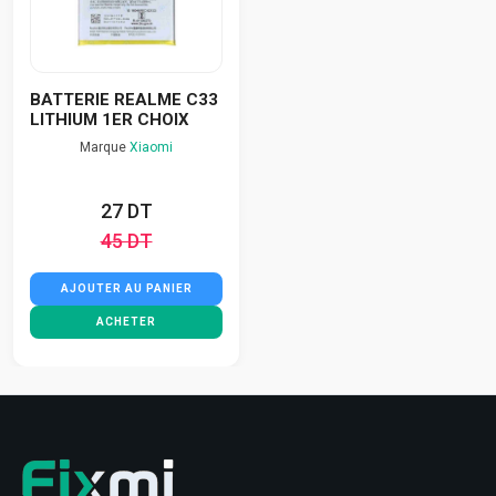
BATTERIE REALME C33
LITHIUM 1ER CHOIX
Marque
Xiaomi
27 DT
45 DT
AJOUTER AU PANIER
ACHETER