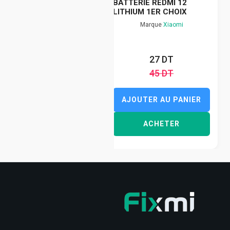
BATTERIE REDMI 12
LITHIUM 1ER CHOIX
Marque
Xiaomi
27 DT
45 DT
AJOUTER AU PANIER
ACHETER