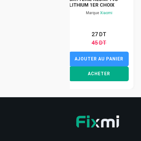
LITHIUM 1ER CHOIX
Marque
Xiaomi
27 DT
45 DT
AJOUTER AU PANIER
ACHETER