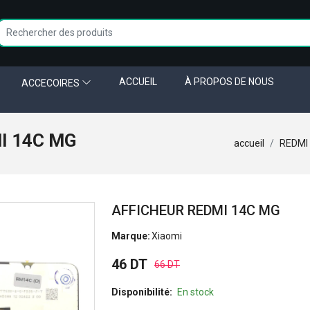
ACCUEIL
À PROPOS DE NOUS
ACCECOIRES
I 14C MG
accueil
REDMI
AFFICHEUR REDMI 14C MG
Marque:
Xiaomi
46 DT
66 DT
Disponibilité:
En stock